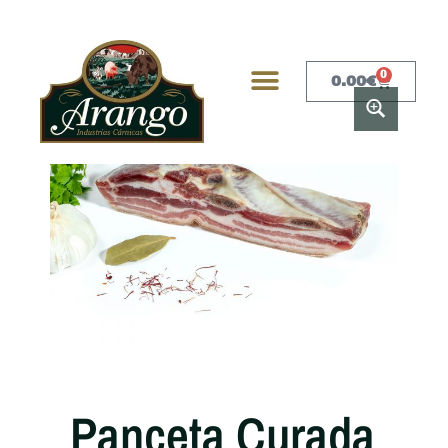
0
0.00
€
Panceta Curada