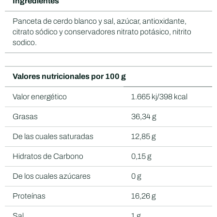
Ingredientes
Panceta de cerdo blanco y sal, azúcar, antioxidante,
citrato sódico y conservadores nitrato potásico, nitrito
sodico.
Valores nutricionales por 100 g
Valor energético
1.665 kj/398 kcal
Grasas
36,34 g
De las cuales saturadas
12,85 g
Hidratos de Carbono
0,15 g
De los cuales azúcares
0 g
Proteínas
16,26 g
Sal
1 g