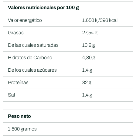
Valores nutricionales por 100 g
Valor energético
1.650 kj/396 kcal
Grasas
27,54 g
De las cuales saturadas
10,2 g
Hidratos de Carbono
4,89 g
De los cuales azúcares
1,4 g
Proteínas
32 g
Sal
1,4 g
Peso neto
1.500 gramos