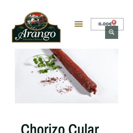
0
0.00
€
Chorizo Cular