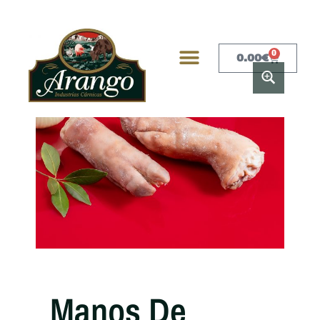
0
0.00
€
Manos De