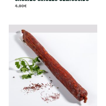
4.90
€