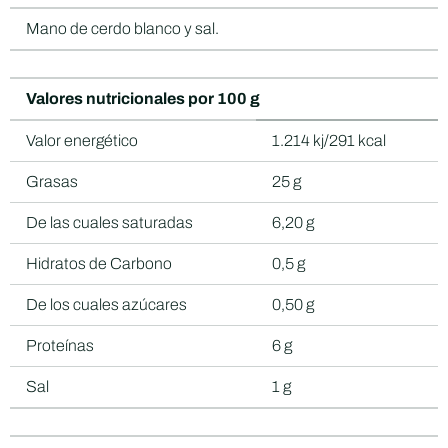
Mano de cerdo blanco y sal.
Valores nutricionales por 100 g
Valor energético
1.214 kj/291 kcal
Grasas
25 g
De las cuales saturadas
6,20 g
Hidratos de Carbono
0,5 g
De los cuales azúcares
0,50 g
Proteínas
6 g
Sal
1 g