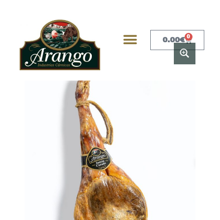
0
0.00
€