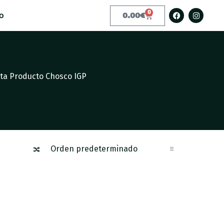
0
o
0.00
€
eta Producto Chosco IGP