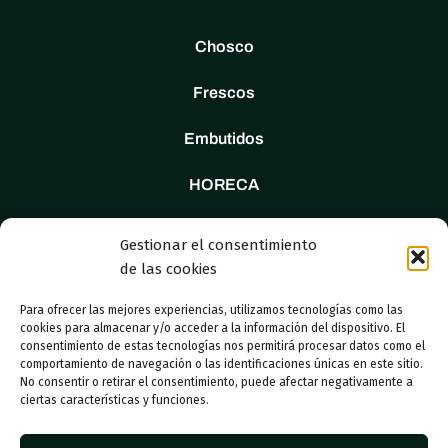
Chosco
Frescos
Embutidos
HORECA
Tienda
Gestionar el consentimiento
de las cookies
Nosotros
Para ofrecer las mejores experiencias, utilizamos tecnologías como las
Contacto
cookies para almacenar y/o acceder a la información del dispositivo. El
consentimiento de estas tecnologías nos permitirá procesar datos como el
comportamiento de navegación o las identificaciones únicas en este sitio.
No consentir o retirar el consentimiento, puede afectar negativamente a
ciertas características y funciones.
© 2023 Adboosters