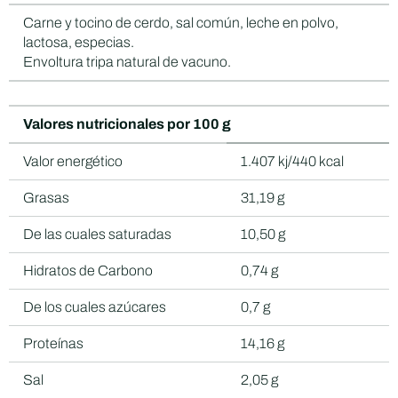
Carne y tocino de cerdo, sal común, leche en polvo,
lactosa, especias.
Envoltura tripa natural de vacuno.
Valores nutricionales por 100 g
Valor energético
1.407 kj/440 kcal
Grasas
31,19 g
De las cuales saturadas
10,50 g
Hidratos de Carbono
0,74 g
De los cuales azúcares
0,7 g
Proteínas
14,16 g
Sal
2,05 g