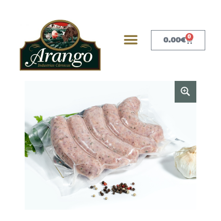
0
0.00
€