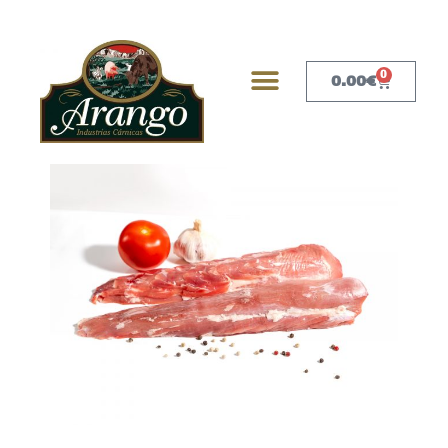
0
0.00
€