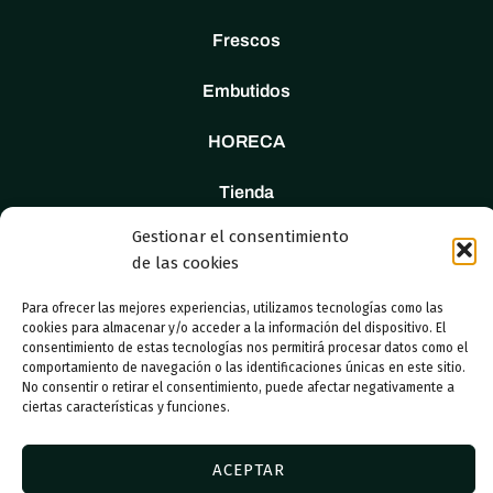
Frescos
Embutidos
HORECA
Tienda
Gestionar el consentimiento
Nosotros
de las cookies
Contacto
Para ofrecer las mejores experiencias, utilizamos tecnologías como las
cookies para almacenar y/o acceder a la información del dispositivo. El
consentimiento de estas tecnologías nos permitirá procesar datos como el
comportamiento de navegación o las identificaciones únicas en este sitio.
No consentir o retirar el consentimiento, puede afectar negativamente a
ciertas características y funciones.
© 2023 Adboosters
ACEPTAR
Aviso legal
Política de cookies