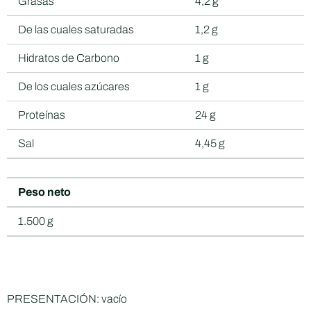
Grasas
4,2 g
De las cuales saturadas
1,2 g
Hidratos de Carbono
1 g
De los cuales azúcares
1 g
Proteínas
24 g
Sal
4,45 g
Peso neto
1.500 g
PRESENTACIÓN: vacío