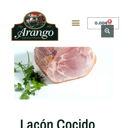
0
0.00
€
Lacón Cocido