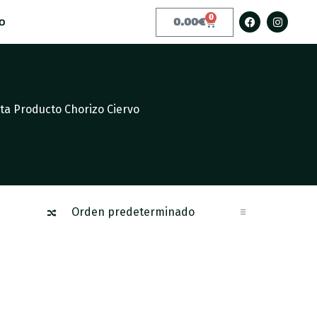
0
o
0.00
€
ta Producto Chorizo Ciervo