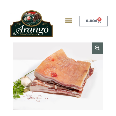
0
0.00
€